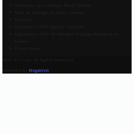
Validateur de matricule fiscal Tunisie
Taux de change de Dinar Tunisien
TuniRIBs
Simulateur IRPP Salarié / Retraité
Calculateur IRPP de Retraité Français Résident en
Tunisie
Trovit News
2025 © Trovit. All Rights Reserved.
Powered By
MegaWeb
.