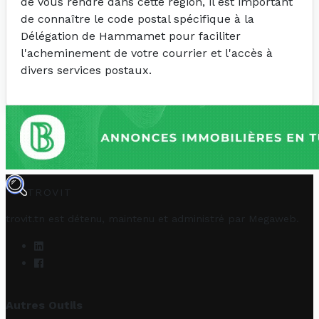
de vous rendre dans cette région, il est important
de connaître le code postal spécifique à la
Délégation de Hammamet pour faciliter
l'acheminement de votre courrier et l'accès à
divers services postaux.
TROVIT
trovit.tn est détenu, maintenu et administré par
Megaweb
.
Autres Outils