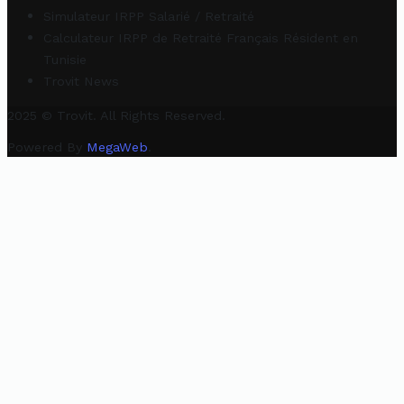
Simulateur IRPP Salarié / Retraité
Calculateur IRPP de Retraité Français Résident en
Tunisie
Trovit News
2025 © Trovit. All Rights Reserved.
Powered By
MegaWeb
.