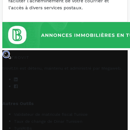
faciliter l'acheminement de votre courrier et
l'accès à divers services postaux.
TROVIT
trovit.tn est détenu, maintenu et administré par
Megaweb
.
Autres Outils
Validateur de matricule fiscal Tunisie
Taux de change de Dinar Tunisien
TuniRIBs