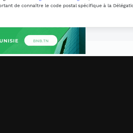
portant de connaître le code postal spécifique à la Déléga