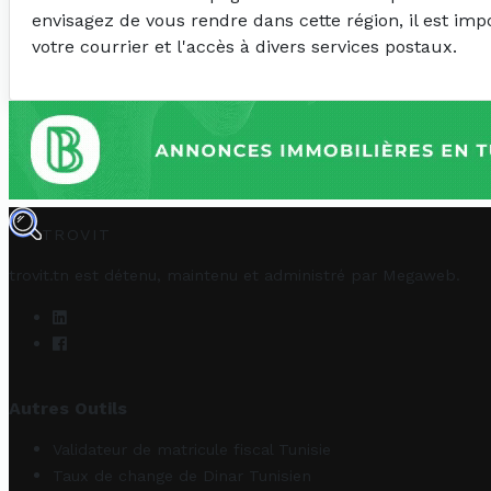
envisagez de vous rendre dans cette région, il est im
votre courrier et l'accès à divers services postaux.
TROVIT
trovit.tn est détenu, maintenu et administré par
Megaweb
.
Autres Outils
Validateur de matricule fiscal Tunisie
Taux de change de Dinar Tunisien