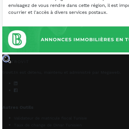
envisagez de vous rendre dans cette région, il est imp
courrier et l'accès à divers services postaux.
TROVIT
trovit.tn est détenu, maintenu et administré par
Megaweb
.
Autres Outils
Validateur de matricule fiscal Tunisie
Taux de change de Dinar Tunisien