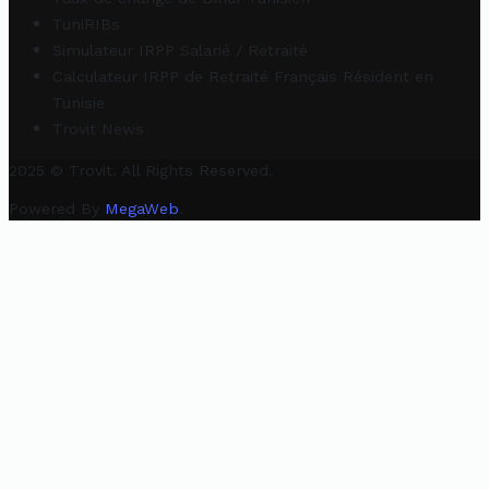
TuniRIBs
Simulateur IRPP Salarié / Retraité
Calculateur IRPP de Retraité Français Résident en
Tunisie
Trovit News
2025 © Trovit. All Rights Reserved.
Powered By
MegaWeb
.