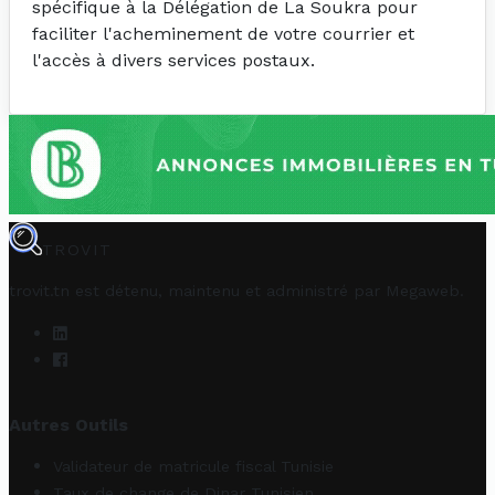
spécifique à la Délégation de La Soukra pour
faciliter l'acheminement de votre courrier et
l'accès à divers services postaux.
TROVIT
trovit.tn est détenu, maintenu et administré par
Megaweb
.
Autres Outils
Validateur de matricule fiscal Tunisie
Taux de change de Dinar Tunisien