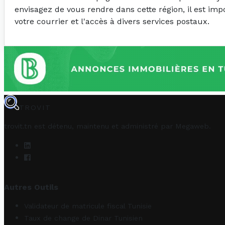
envisagez de vous rendre dans cette région, il est imp
votre courrier et l'accès à divers services postaux.
TROVIT
trovit.tn est détenu, maintenu et administré par
Megaweb
.
Autres Outils
Validateur de matricule fiscal Tunisie
Taux de change de Dinar Tunisien