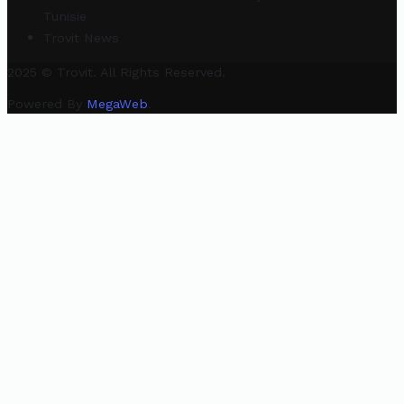
Tunisie
Trovit News
2025 © Trovit. All Rights Reserved.
Powered By
MegaWeb
.