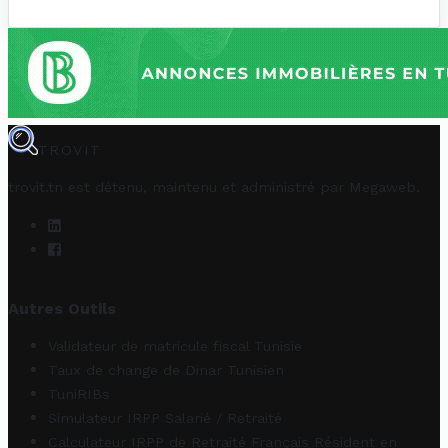
TROVIT
trovit.tn est détenu, maintenu et administré par
Megaweb
.
Autres Outils
Validateur de matricule fiscal Tunisie
Taux de change de Dinar Tunisien
TuniRIBs
Simulateur IRPP Salarié / Retraité
Calculateur IRPP de Retraité Français Résident en