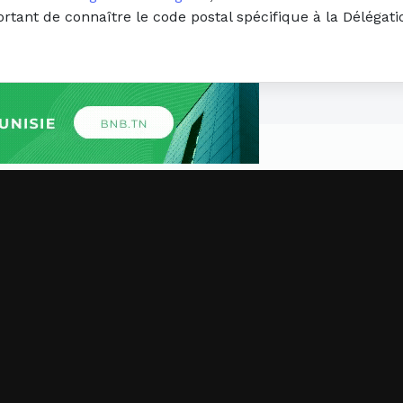
portant de connaître le code postal spécifique à la Déléga