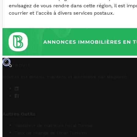
envisagez de vous rendre dans cette région, il est im
courrier et l'accès à divers services postaux.
TROVIT
trovit.tn est détenu, maintenu et administré par
Megaweb
.
Autres Outils
Validateur de matricule fiscal Tunisie
Taux de change de Dinar Tunisien