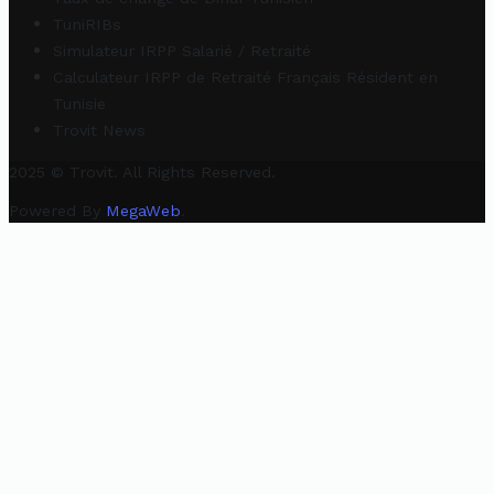
TuniRIBs
Simulateur IRPP Salarié / Retraité
Calculateur IRPP de Retraité Français Résident en
Tunisie
Trovit News
2025 © Trovit. All Rights Reserved.
Powered By
MegaWeb
.