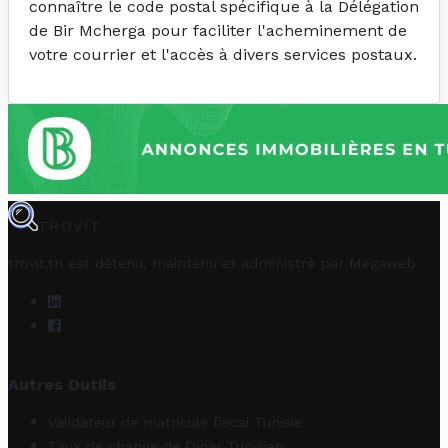
connaître le code postal spécifique à la Délégation
de Bir Mcherga pour faciliter l'acheminement de
votre courrier et l'accès à divers services postaux.
TROVIT
trovit.tn est détenu, maintenu et administré par
Megaweb
.
Autres Outils
Validateur de matricule fiscal Tunisie
Taux de change de Dinar Tunisien