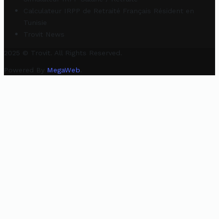
Calculateur IRPP de Retraité Français Résident en
Tunisie
Trovit News
2025 © Trovit. All Rights Reserved.
Powered By
MegaWeb
.