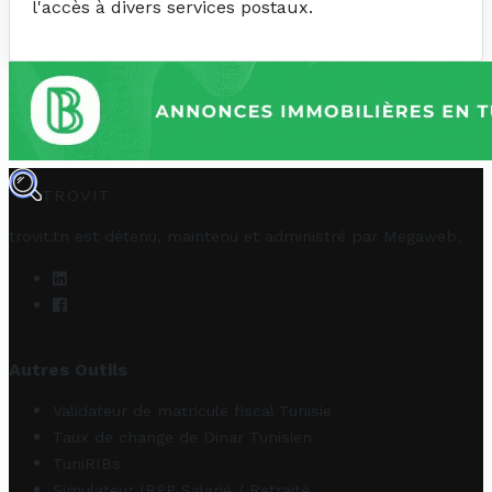
l'accès à divers services postaux.
TROVIT
trovit.tn est détenu, maintenu et administré par
Megaweb
.
Autres Outils
Validateur de matricule fiscal Tunisie
Taux de change de Dinar Tunisien
TuniRIBs
Simulateur IRPP Salarié / Retraité