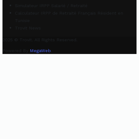
Simulateur IRPP Salarié / Retraité
Calculateur IRPP de Retraité Français Résident en
Tunisie
Trovit News
2025 © Trovit. All Rights Reserved.
Powered By
MegaWeb
.