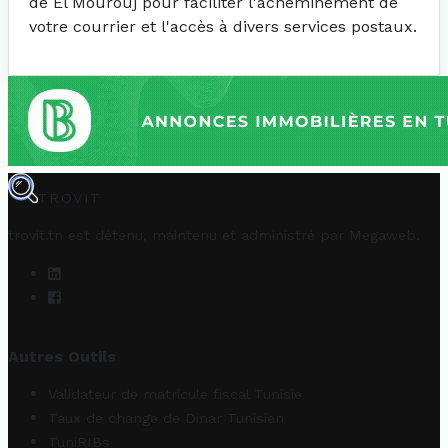
de El Mourouj pour faciliter l'acheminement de
votre courrier et l'accès à divers services postaux.
TROVIT
trovit.tn est détenu, maintenu et administré par
Megaweb
.
Autres Outils
Validateur de matricule fiscal Tunisie
Taux de change de Dinar Tunisien
TuniRIBs