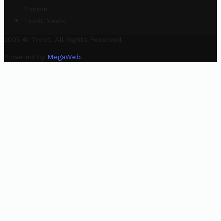
Tunisie
Trovit News
2025 © Trovit. All Rights Reserved.
Powered By
MegaWeb
.