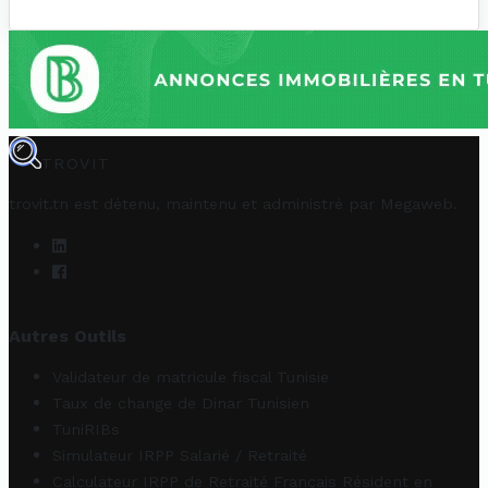
TROVIT
trovit.tn est détenu, maintenu et administré par
Megaweb
.
Autres Outils
Validateur de matricule fiscal Tunisie
Taux de change de Dinar Tunisien
TuniRIBs
Simulateur IRPP Salarié / Retraité
Calculateur IRPP de Retraité Français Résident en