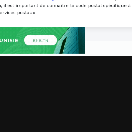
il est important de connaître le code postal spécifique à l
ervices postaux.