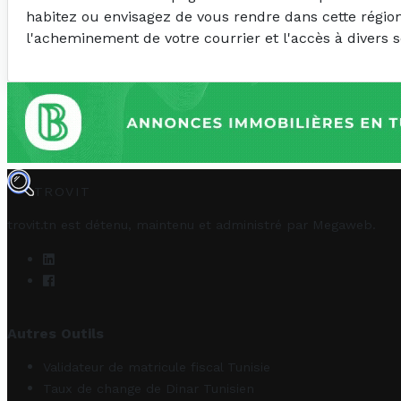
habitez ou envisagez de vous rendre dans cette région, 
l'acheminement de votre courrier et l'accès à divers s
TROVIT
trovit.tn est détenu, maintenu et administré par
Megaweb
.
Autres Outils
Validateur de matricule fiscal Tunisie
Taux de change de Dinar Tunisien