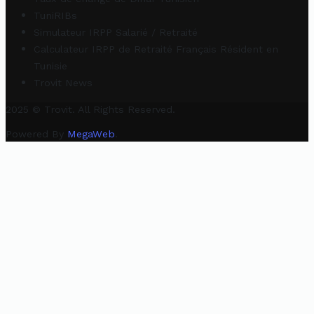
TuniRIBs
Simulateur IRPP Salarié / Retraité
Calculateur IRPP de Retraité Français Résident en
Tunisie
Trovit News
2025 © Trovit. All Rights Reserved.
Powered By
MegaWeb
.