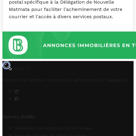
postal spécifique à la Délégation de Nouvelle
Matmata pour faciliter l'acheminement de votre
courrier et l'accès à divers services postaux.
TROVIT
trovit.tn est détenu, maintenu et administré par
Megaweb
.
Autres Outils
Validateur de matricule fiscal Tunisie
Taux de change de Dinar Tunisien