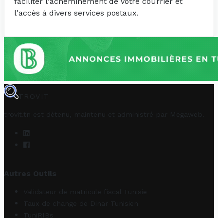
faciliter l'acheminement de votre courrier et
l'accès à divers services postaux.
TROVIT
trovit.tn est détenu, maintenu et administré par
Megaweb
.
Autres Outils
Validateur de matricule fiscal Tunisie
Taux de change de Dinar Tunisien
TuniRIBs