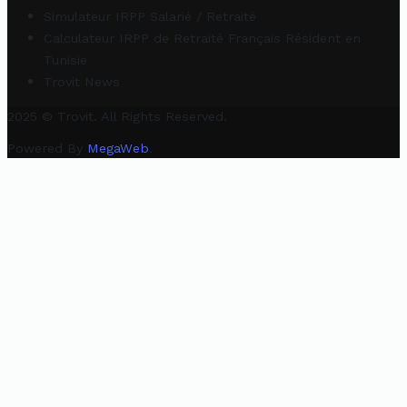
Simulateur IRPP Salarié / Retraité
Calculateur IRPP de Retraité Français Résident en
Tunisie
Trovit News
2025 © Trovit. All Rights Reserved.
Powered By
MegaWeb
.