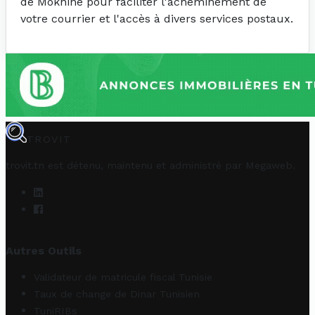
de Moknine pour faciliter l'acheminement de
votre courrier et l'accès à divers services postaux.
TROVIT
trovit.tn est détenu, maintenu et administré par
Megaweb
.
Autres Outils
Validateur de matricule fiscal Tunisie
Taux de change de Dinar Tunisien
TuniRIBs