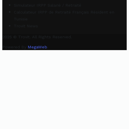
Simulateur IRPP Salarié / Retraité
Calculateur IRPP de Retraité Français Résident en
Tunisie
Trovit News
2025 © Trovit. All Rights Reserved.
Powered By
MegaWeb
.