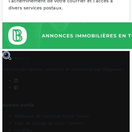
l'acheminement de votre courrier et l'accès à
divers services postaux.
TROVIT
trovit.tn est détenu, maintenu et administré par
Megaweb
.
Autres Outils
Validateur de matricule fiscal Tunisie
Taux de change de Dinar Tunisien
TuniRIBs