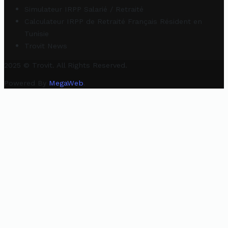
Simulateur IRPP Salarié / Retraité
Calculateur IRPP de Retraité Français Résident en
Tunisie
Trovit News
2025 © Trovit. All Rights Reserved.
Powered By
MegaWeb
.