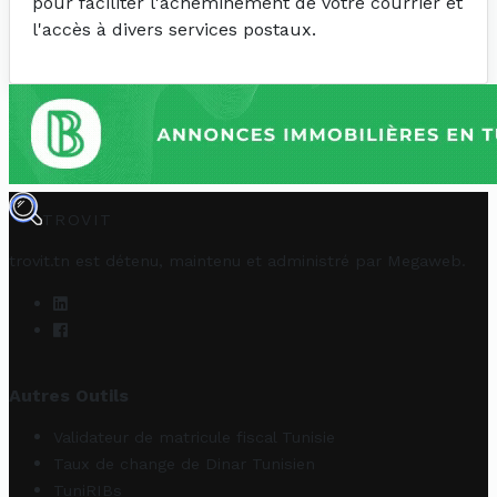
pour faciliter l'acheminement de votre courrier et
l'accès à divers services postaux.
TROVIT
trovit.tn est détenu, maintenu et administré par
Megaweb
.
Autres Outils
Validateur de matricule fiscal Tunisie
Taux de change de Dinar Tunisien
TuniRIBs