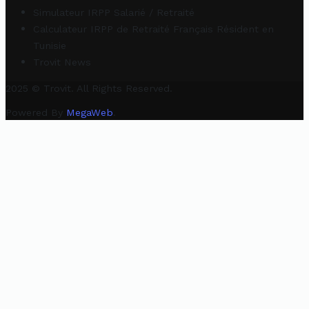
Simulateur IRPP Salarié / Retraité
Calculateur IRPP de Retraité Français Résident en
Tunisie
Trovit News
2025 © Trovit. All Rights Reserved.
Powered By
MegaWeb
.