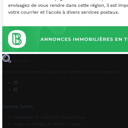
envisagez de vous rendre dans cette région, il est imp
votre courrier et l'accès à divers services postaux.
TROVIT
trovit.tn est détenu, maintenu et administré par
Megaweb
.
Autres Outils
Validateur de matricule fiscal Tunisie
Taux de change de Dinar Tunisien