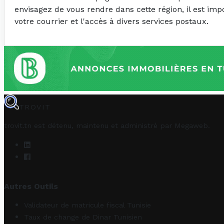
envisagez de vous rendre dans cette région, il est im
votre courrier et l'accès à divers services postaux.
TROVIT
trovit.tn est détenu, maintenu et administré par
Megaweb
.
Autres Outils
Validateur de matricule fiscal Tunisie
Taux de change de Dinar Tunisien