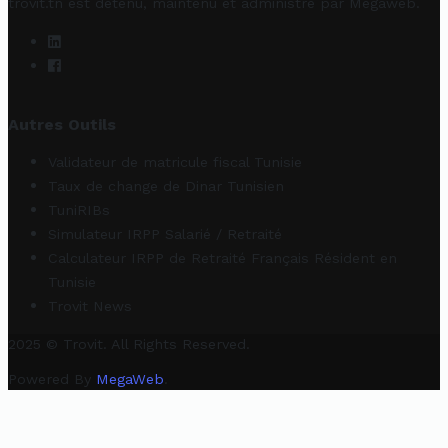
trovit.tn est détenu, maintenu et administré par
Megaweb
.
Autres Outils
Validateur de matricule fiscal Tunisie
Taux de change de Dinar Tunisien
TuniRIBs
Simulateur IRPP Salarié / Retraité
Calculateur IRPP de Retraité Français Résident en
Tunisie
Trovit News
2025 © Trovit. All Rights Reserved.
Powered By
MegaWeb
.