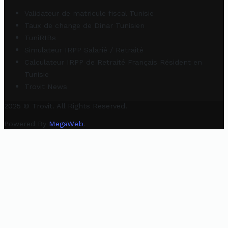
Validateur de matricule fiscal Tunisie
Taux de change de Dinar Tunisien
TuniRIBs
Simulateur IRPP Salarié / Retraité
Calculateur IRPP de Retraité Français Résident en
Tunisie
Trovit News
2025 © Trovit. All Rights Reserved.
Powered By
MegaWeb
.