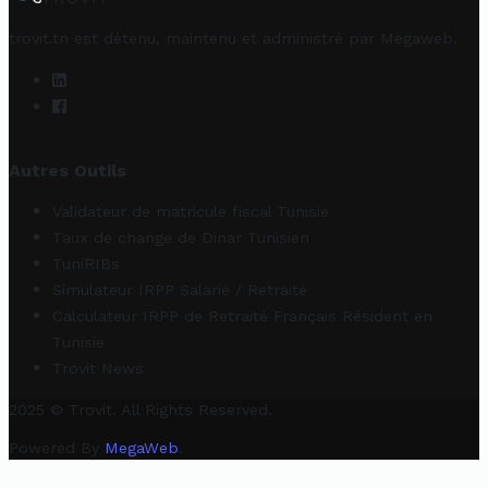
trovit.tn est détenu, maintenu et administré par
Megaweb
.
Autres Outils
Validateur de matricule fiscal Tunisie
Taux de change de Dinar Tunisien
TuniRIBs
Simulateur IRPP Salarié / Retraité
Calculateur IRPP de Retraité Français Résident en
Tunisie
Trovit News
2025 © Trovit. All Rights Reserved.
Powered By
MegaWeb
.