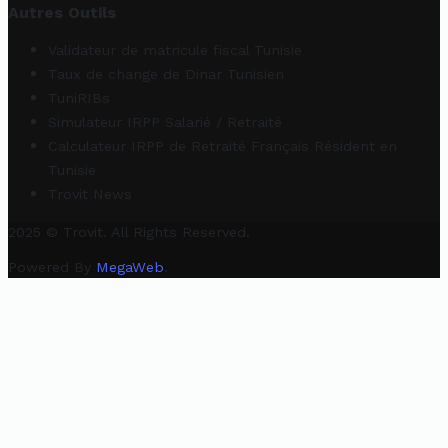
Autres Outils
Validateur de matricule fiscal Tunisie
Taux de change de Dinar Tunisien
TuniRIBs
Simulateur IRPP Salarié / Retraité
Calculateur IRPP de Retraité Français Résident en
Tunisie
Trovit News
2025 © Trovit. All Rights Reserved.
Powered By
MegaWeb
.