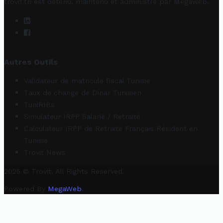
trovit.tn est détenu, maintenu et administré par
Megaweb
.
Autres Outils
Validateur de matricule fiscal Tunisie
Taux de change de Dinar Tunisien
TuniRIBs
Simulateur IRPP Salarié / Retraité
Calculateur IRPP de Retraité Français Résident en
Tunisie
Trovit News
2025 © Trovit. All Rights Reserved.
Powered By
MegaWeb
.