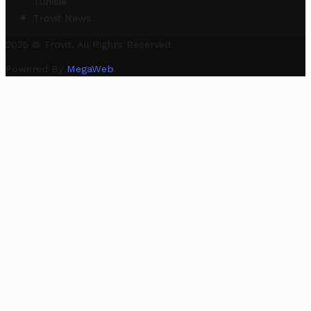
Tunisie
Trovit News
2025 © Trovit. All Rights Reserved.
Powered By
MegaWeb
.