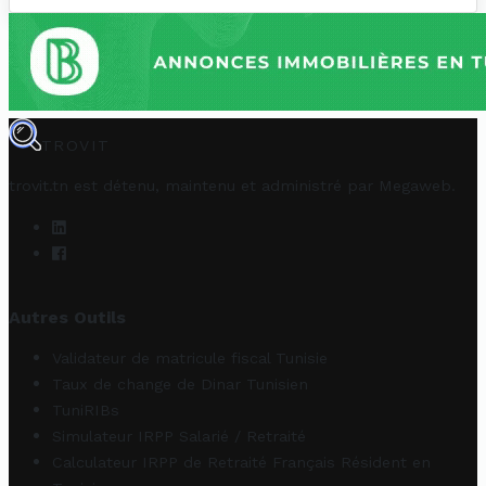
TROVIT
trovit.tn est détenu, maintenu et administré par
Megaweb
.
Autres Outils
Validateur de matricule fiscal Tunisie
Taux de change de Dinar Tunisien
TuniRIBs
Simulateur IRPP Salarié / Retraité
Calculateur IRPP de Retraité Français Résident en