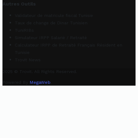
Autres Outils
Validateur de matricule fiscal Tunisie
Taux de change de Dinar Tunisien
TuniRIBs
Simulateur IRPP Salarié / Retraité
Calculateur IRPP de Retraité Français Résident en
Tunisie
Trovit News
2025 © Trovit. All Rights Reserved.
Powered By
MegaWeb
.