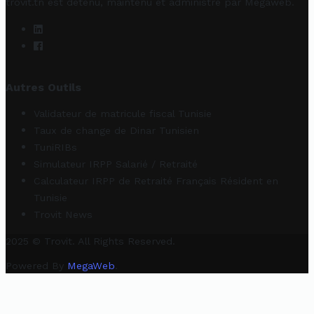
trovit.tn est détenu, maintenu et administré par
Megaweb
.
Autres Outils
Validateur de matricule fiscal Tunisie
Taux de change de Dinar Tunisien
TuniRIBs
Simulateur IRPP Salarié / Retraité
Calculateur IRPP de Retraité Français Résident en
Tunisie
Trovit News
2025 © Trovit. All Rights Reserved.
Powered By
MegaWeb
.