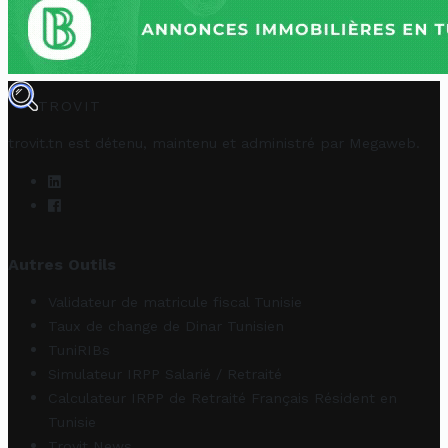
TROVIT
trovit.tn est détenu, maintenu et administré par
Megaweb
.
Autres Outils
Validateur de matricule fiscal Tunisie
Taux de change de Dinar Tunisien
TuniRIBs
Simulateur IRPP Salarié / Retraité
Calculateur IRPP de Retraité Français Résident en
Tunisie
Trovit News