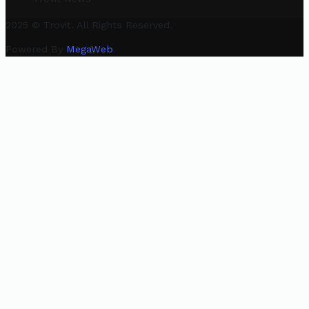
2025 © Trovit. All Rights Reserved.
Powered By
MegaWeb
.