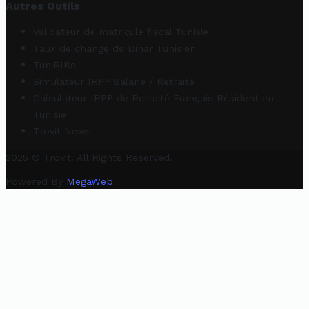
Autres Outils
Validateur de matricule fiscal Tunisie
Taux de change de Dinar Tunisien
TuniRIBs
Simulateur IRPP Salarié / Retraité
Calculateur IRPP de Retraité Français Résident en
Tunisie
Trovit News
2025 © Trovit. All Rights Reserved.
Powered By
MegaWeb
.