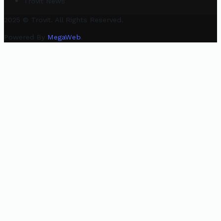
Trovit News
2025 © Trovit. All Rights Reserved.
Powered By
MegaWeb
.