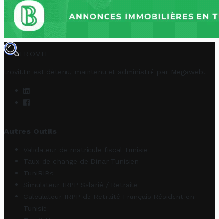
TROVIT
trovit.tn est détenu, maintenu et administré par
Megaweb
.
Autres Outils
Validateur de matricule fiscal Tunisie
Taux de change de Dinar Tunisien
TuniRIBs
Simulateur IRPP Salarié / Retraité
Calculateur IRPP de Retraité Français Résident en
Tunisie