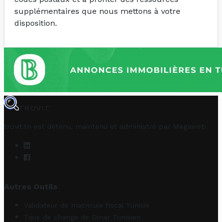
supplémentaires que nous mettons à votre
disposition.
TROVIT
trovit.tn est détenu, maintenu et administré par
Megaweb
.
Autres Outils
Validateur de matricule fiscal Tunisie
Taux de change de Dinar Tunisien