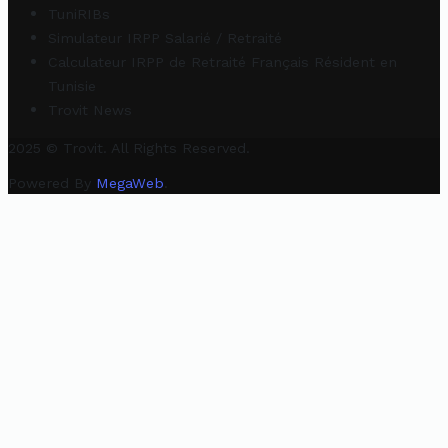
TuniRIBs
Simulateur IRPP Salarié / Retraité
Calculateur IRPP de Retraité Français Résident en
Tunisie
Trovit News
2025 © Trovit. All Rights Reserved.
Powered By
MegaWeb
.