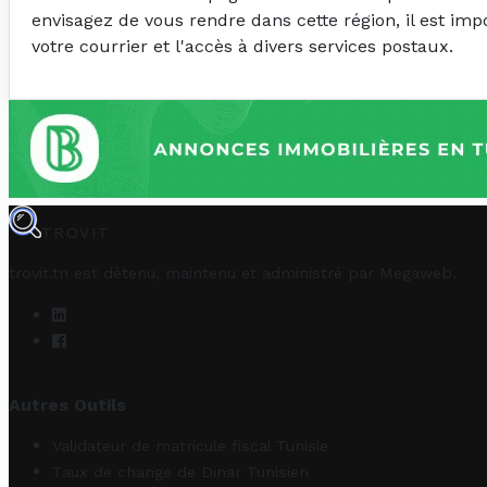
envisagez de vous rendre dans cette région, il est imp
votre courrier et l'accès à divers services postaux.
TROVIT
trovit.tn est détenu, maintenu et administré par
Megaweb
.
Autres Outils
Validateur de matricule fiscal Tunisie
Taux de change de Dinar Tunisien