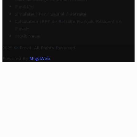
TuniRIBs
Simulateur IRPP Salarié / Retraité
Calculateur IRPP de Retraité Français Résident en
Tunisie
Trovit News
2025 © Trovit. All Rights Reserved.
Powered By
MegaWeb
.