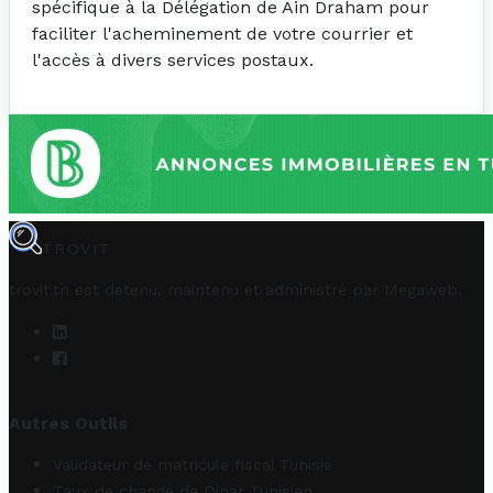
spécifique à la Délégation de Ain Draham pour
faciliter l'acheminement de votre courrier et
l'accès à divers services postaux.
TROVIT
trovit.tn est détenu, maintenu et administré par
Megaweb
.
Autres Outils
Validateur de matricule fiscal Tunisie
Taux de change de Dinar Tunisien