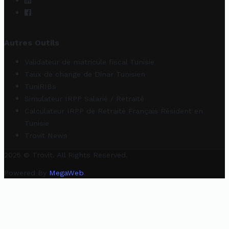
Autres Outils
Validateur de matricule fiscal Tunisie
Taux de change de Dinar Tunisien
TuniRIBs
Simulateur IRPP Salarié / Retraité
Calculateur IRPP de Retraité Français Résident en
Tunisie
Trovit News
2025 © Trovit. All Rights Reserved.
Powered By
MegaWeb
.