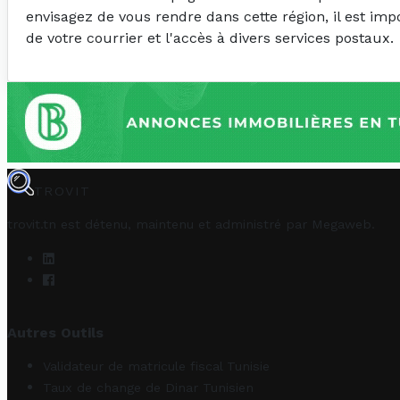
envisagez de vous rendre dans cette région, il est im
de votre courrier et l'accès à divers services postaux.
TROVIT
trovit.tn est détenu, maintenu et administré par
Megaweb
.
Autres Outils
Validateur de matricule fiscal Tunisie
Taux de change de Dinar Tunisien