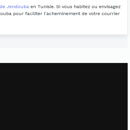
 de Jendouba
en Tunisie. Si vous habitez ou envisagez
ndouba pour faciliter l'acheminement de votre courrier