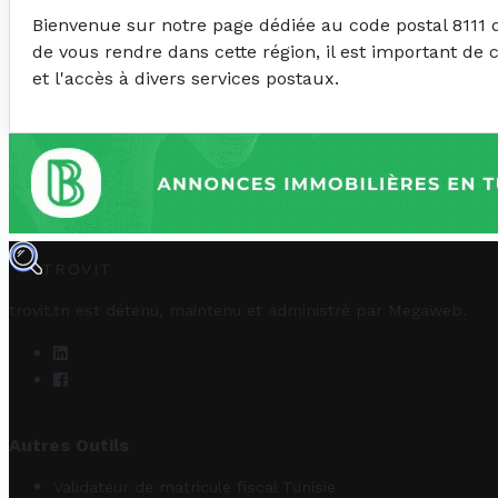
Bienvenue sur notre page dédiée au code postal 8111 
de vous rendre dans cette région, il est important de 
et l'accès à divers services postaux.
TROVIT
trovit.tn est détenu, maintenu et administré par
Megaweb
.
Autres Outils
Validateur de matricule fiscal Tunisie