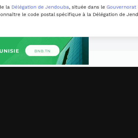
de la
Délégation de Jendouba
, située dans le
Gouvernorat
connaître le code postal spécifique à la Délégation de Je