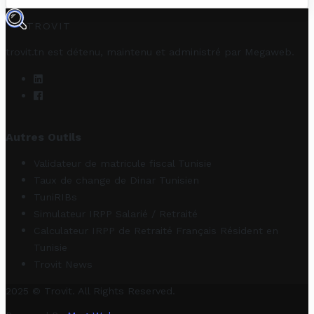
TROVIT
trovit.tn est détenu, maintenu et administré par
Megaweb
.
Autres Outils
Validateur de matricule fiscal Tunisie
Taux de change de Dinar Tunisien
TuniRIBs
Simulateur IRPP Salarié / Retraité
Calculateur IRPP de Retraité Français Résident en
Tunisie
Trovit News
2025 © Trovit. All Rights Reserved.