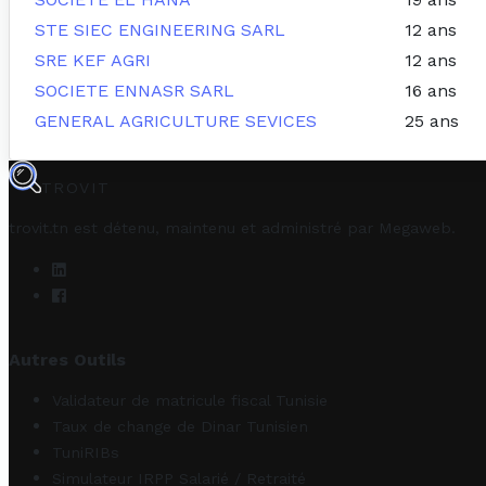
STE SIEC ENGINEERING SARL
12 ans
SRE KEF AGRI
12 ans
SOCIETE ENNASR SARL
16 ans
GENERAL AGRICULTURE SEVICES
25 ans
TROVIT
trovit.tn est détenu, maintenu et administré par
Megaweb
.
Autres Outils
Validateur de matricule fiscal Tunisie
Taux de change de Dinar Tunisien
TuniRIBs
Simulateur IRPP Salarié / Retraité