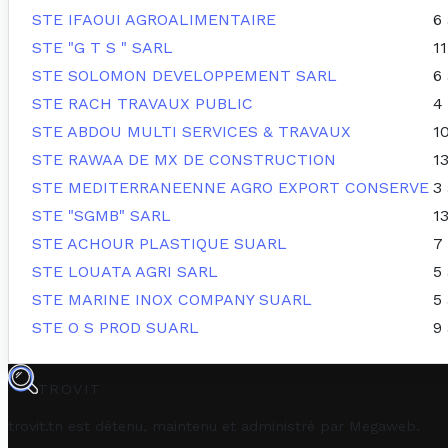
STE IFAOUI AGROALIMENTAIRE
6
STE "G T S " SARL
1
STE SOLOMON DEVELOPPEMENT SARL
6
STE RACH TRAVAUX PUBLIC
4
STE ABDOU MULTI SERVICES & TRAVAUX
1
STE RAWAA DE MX DE CONSTRUCTION
1
STE MEDITERRANEENNE AGRO EXPORT CONSERVE
3
STE "SGMB" SARL
1
STE ACHOUR PLASTIQUE SUARL
7
STE LOUATA AGRI SARL
5
STE MARINE INOX COMPANY SUARL
5
STE O S PROD SUARL
9
TROVIT
trovit.tn est détenu, maintenu et administré par
Megaweb
.