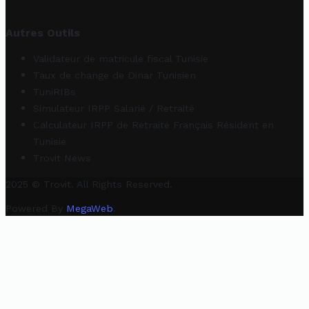
Autres Outils
Validateur de matricule fiscal Tunisie
Taux de change de Dinar Tunisien
TuniRIBs
Simulateur IRPP Salarié / Retraité
Calculateur IRPP de Retraité Français Résident en
Tunisie
Trovit News
2025 © Trovit. All Rights Reserved.
Powered By
MegaWeb
.