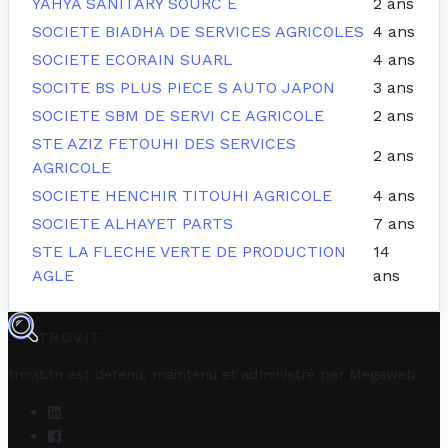
YAHYA SANITARY SOURC E
2 ans
SOCIETE BIADHA DE SERVICES AGRICOLES
4 ans
SOCIETE ECORAIN SUARL
4 ans
SOCITE BS PLUS PIECE S AUTO JAPON
3 ans
SOCIETE SBM DE SERVI CE AGRICOLE
2 ans
STE AZIZ FETOUHI DES SERVICES
2 ans
AGRICOLE
SOCIETE HENCHIR TITOUHI AGRICOLE
4 ans
SOCIETE ALHAYET PARTS
7 ans
STE LA FLECHE VERTE DE PRODUCTION
14
AGLE
ans
TROVIT
trovit.tn est détenu, maintenu et administré par
Megaweb
.