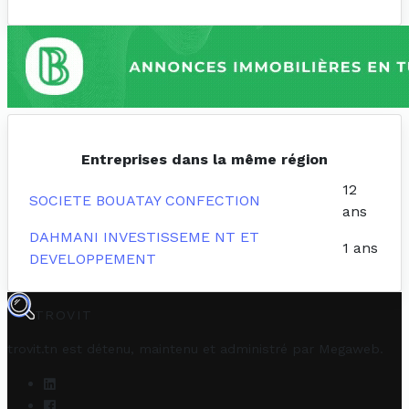
Entreprises dans la même région
12
SOCIETE BOUATAY CONFECTION
ans
DAHMANI INVESTISSEME NT ET
1 ans
DEVELOPPEMENT
TROVIT
trovit.tn est détenu, maintenu et administré par
Megaweb
.