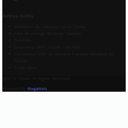
Autres Outils
Validateur de matricule fiscal Tunisie
Taux de change de Dinar Tunisien
TuniRIBs
Simulateur IRPP Salarié / Retraité
Calculateur IRPP de Retraité Français Résident en
Tunisie
Trovit News
2025 © Trovit. All Rights Reserved.
Powered By
MegaWeb
.