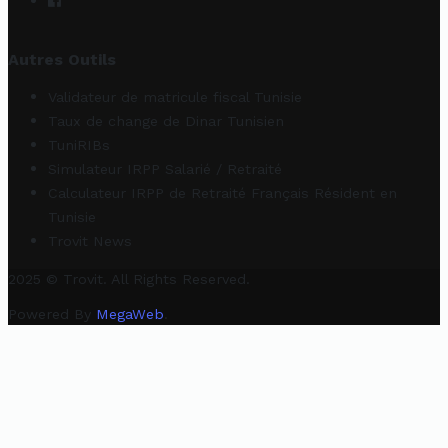
Autres Outils
Validateur de matricule fiscal Tunisie
Taux de change de Dinar Tunisien
TuniRIBs
Simulateur IRPP Salarié / Retraité
Calculateur IRPP de Retraité Français Résident en
Tunisie
Trovit News
2025 © Trovit. All Rights Reserved.
Powered By
MegaWeb
.