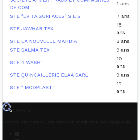
1 ans
DE COM
STE "EVITA SURFACES" S E S
7 ans
15
STE JAWHAR TEX
ans
STE LA NOUVELLE MAHDIA
3 ans
STE SALMA TEX
9 ans
10
STE"4 WASH"
ans
STE QUINCAILLERIE ELAA SARL
9 ans
12
STE " MODPLAST "
ans
TROVIT
trovit.tn est détenu, maintenu et administré par
Megaweb
.