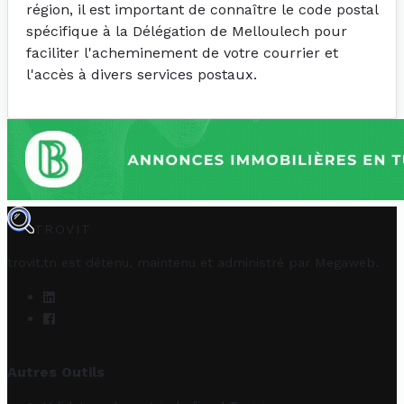
région, il est important de connaître le code postal
spécifique à la Délégation de Melloulech pour
faciliter l'acheminement de votre courrier et
l'accès à divers services postaux.
TROVIT
trovit.tn est détenu, maintenu et administré par
Megaweb
.
Autres Outils