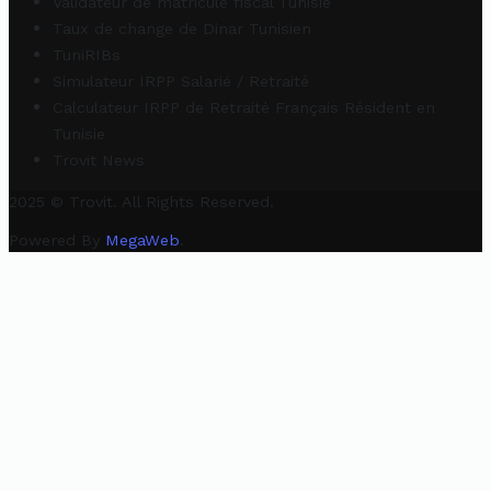
Validateur de matricule fiscal Tunisie
Taux de change de Dinar Tunisien
TuniRIBs
Simulateur IRPP Salarié / Retraité
Calculateur IRPP de Retraité Français Résident en
Tunisie
Trovit News
2025 © Trovit. All Rights Reserved.
Powered By
MegaWeb
.