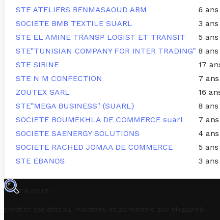
STE ATELIERS BENMASAOUD ABM
6 ans
SOCIETE BMB TEXTILE SUARL
3 ans
STE EL AMINE TRANSP LOGIST ET TRANSIT
5 ans
STE"TUNISIAN COMPANY FOR INTER TRADING"
8 ans
STE SIRINE
17 an
STE N M CONFECTION
7 ans
ZOUTEX SARL
16 an
STE"MEGA BUSINESS" (SUARL)
8 ans
SOCIETE BOUMEKHLA DE COMMERCE suarl
7 ans
SOCIETE SAENERGY SOLUTIONS
4 ans
SOCIETE RACHED JOMAA DE COMMERCE
5 ans
STE EBANOS
3 ans
TROVIT
trovit.tn est détenu, maintenu et administré par
Megaweb
.