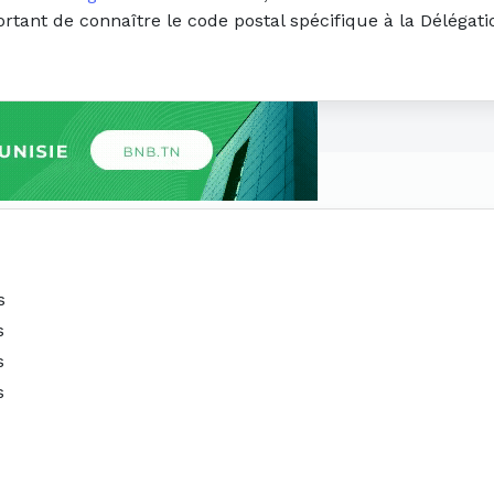
portant de connaître le code postal spécifique à la Déléga
s
s
s
s