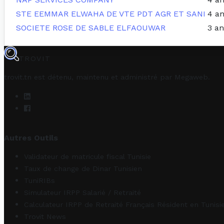
STE EEMMAR ELWAHA DE VTE PDT AGR ET SANI
4 a
SOCIETE ROSE DE SABLE ELFAOUWAR
3 an
TROVIT
trovit.tn est détenu, maintenu et administré par
Megaweb
.
Autres Outils
Validateur de matricule fiscal Tunisie
Taux de change de Dinar Tunisien
TuniRIBs
Simulateur IRPP Salarié / Retraité
Calculateur IRPP de Retraité Français Résident en Tunisi
Trovit News