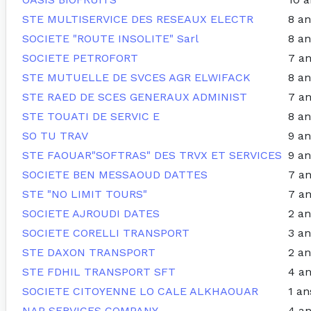
STE MULTISERVICE DES RESEAUX ELECTR
8 an
SOCIETE "ROUTE INSOLITE" Sarl
8 an
SOCIETE PETROFORT
7 a
STE MUTUELLE DE SVCES AGR ELWIFACK
8 an
STE RAED DE SCES GENERAUX ADMINIST
7 a
STE TOUATI DE SERVIC E
8 an
SO TU TRAV
9 an
STE FAOUAR"SOFTRAS" DES TRVX ET SERVICES
9 an
SOCIETE BEN MESSAOUD DATTES
7 a
STE "NO LIMIT TOURS"
7 a
SOCIETE AJROUDI DATES
2 an
SOCIETE CORELLI TRANSPORT
3 an
STE DAXON TRANSPORT
2 an
STE FDHIL TRANSPORT SFT
4 a
SOCIETE CITOYENNE LO CALE ALKHAOUAR
1 an
NAP SERVICES COMPANY
4 a