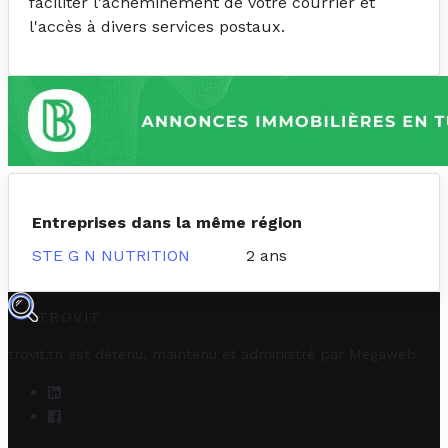
faciliter l'acheminement de votre courrier et
l'accès à divers services postaux.
Entreprises dans la même région
STE G N NUTRITION
2 ans
TROVIT
trovit.tn est détenu, maintenu et administré par
Megaweb
.