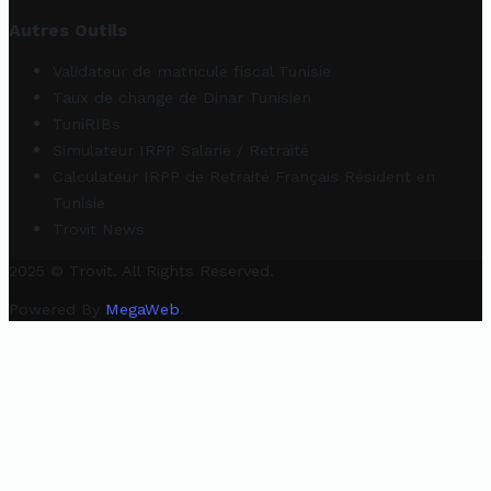
Autres Outils
Validateur de matricule fiscal Tunisie
Taux de change de Dinar Tunisien
TuniRIBs
Simulateur IRPP Salarié / Retraité
Calculateur IRPP de Retraité Français Résident en
Tunisie
Trovit News
2025 © Trovit. All Rights Reserved.
Powered By
MegaWeb
.