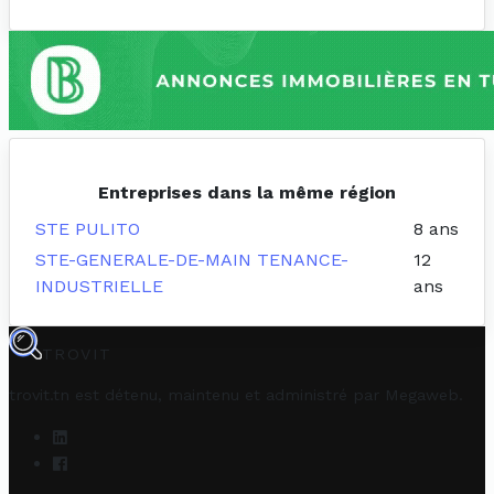
Entreprises dans la même région
STE PULITO
8 ans
STE-GENERALE-DE-MAIN TENANCE-
12
INDUSTRIELLE
ans
TROVIT
trovit.tn est détenu, maintenu et administré par
Megaweb
.