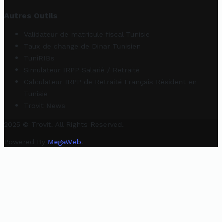
Autres Outils
Validateur de matricule fiscal Tunisie
Taux de change de Dinar Tunisien
TuniRIBs
Simulateur IRPP Salarié / Retraité
Calculateur IRPP de Retraité Français Résident en
Tunisie
Trovit News
2025 © Trovit. All Rights Reserved.
Powered By
MegaWeb
.