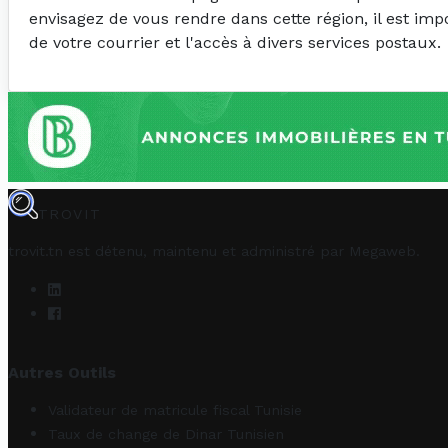
envisagez de vous rendre dans cette région, il est im
de votre courrier et l'accès à divers services postaux.
TROVIT
trovit.tn est détenu, maintenu et administré par
Megaweb
.
Autres Outils
Validateur de matricule fiscal Tunisie
Taux de change de Dinar Tunisien